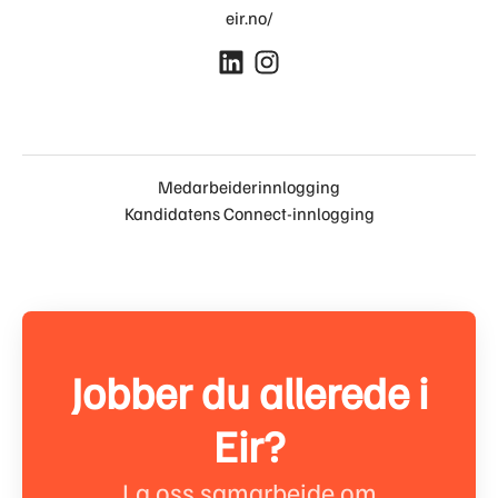
eir.no/
Medarbeiderinnlogging
Kandidatens Connect-innlogging
Jobber du allerede i
Eir?
La oss samarbeide om