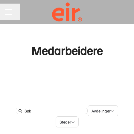
Del siden
KARRIEREMENY
Medarbeidere
Avdelinger
Avdelinger
Search
Steder
Steder