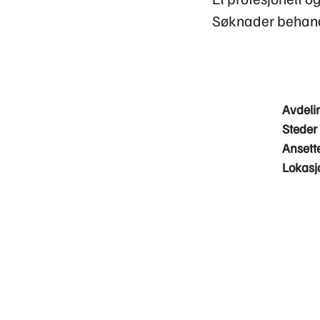
Søknader behandle
Avdeli
Steder
Ansett
Lokasj