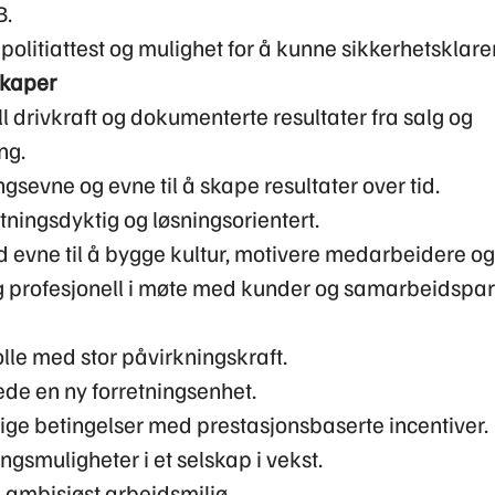
B.
il politiattest og mulighet for å kunne sikkerhetsklare
skaper
 drivkraft og dokumenterte resultater fra salg og
ng.
sevne og evne til å skape resultater over tid.
utningsdyktig og løsningsorientert.
d evne til å bygge kultur, motivere medarbeidere og
g profesjonell i møte med kunder og samarbeidspar
olle med stor påvirkningskraft.
lede en ny forretningsenhet.
ge betingelser med prestasjonsbaserte incentiver.
ngsmuligheter i et selskap i vekst.
g ambisiøst arbeidsmiljø.