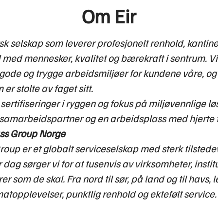
Om Eir
orsk selskap som leverer profesjonelt renhold, kantin
 med mennesker, kvalitet og bærekraft i sentrum. Vi
gode og trygge arbeidsmiljøer for kundene våre, og
er stolte av faget sitt.
sertifiseringer i ryggen og fokus på miljøvennlige lø
d samarbeidspartner og en arbeidsplass med hjerte fo
s Group Norge
up er et globalt serviceselskap med sterk tilstede
 dag sørger vi for at tusenvis av virksomheter, instit
r som de skal. Fra nord til sør, på land og til havs, l
atopplevelser, punktlig renhold og ektefølt service.