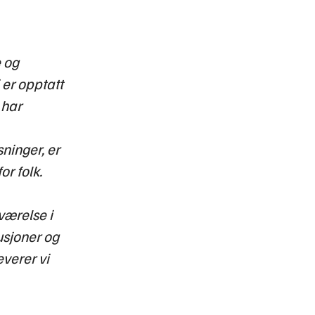
e og
 er opptatt
 har
sninger, er
r folk.
værelse i
usjoner og
everer vi