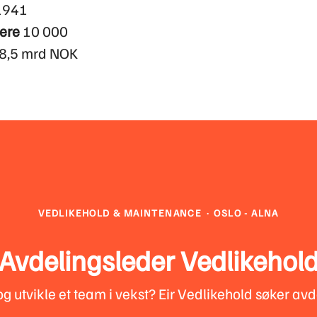
1941
ere
10 000
8,5 mrd NOK
VEDLIKEHOLD & MAINTENANCE
·
OSLO - ALNA
Avdelingsleder Vedlikehol
og utvikle et team i vekst? Eir Vedlikehold søker av