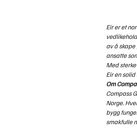
Eir er et n
vedlikehold
av å skape 
ansatte som 
Med sterke 
Eir en soli
Om Compas
Compass Gro
Norge. Hver
bygg fungere
smakfulle m