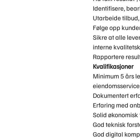
Identifisere, bea
Utarbeide tilbud
Følge opp kunder
Sikre at alle lev
interne kvalitetsk
Rapportere resulta
Kvalifikasjoner
Minimum 5 års le
eiendomsservice, 
Dokumentert erfa
Erfaring med anb
Solid økonomisk f
God teknisk forst
God digital komp