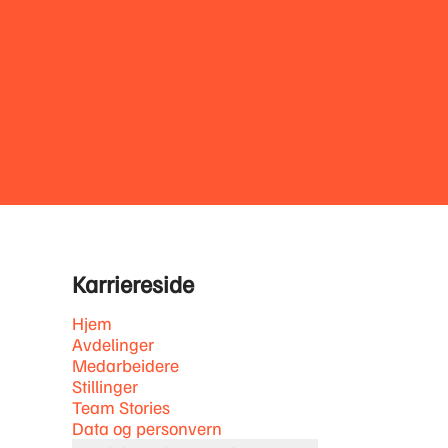
Karriereside
Hjem
Avdelinger
Medarbeidere
Stillinger
Team Stories
Data og personvern