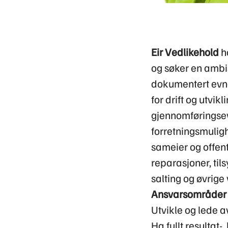
Eir Vedlikehold
ha
og søker en ambi
dokumentert evne 
for drift og utvi
gjennomføringsev
forretningsmuligh
sameier og offen
reparasjoner, til
salting og øvrig
Ansvarsområder
Utvikle og lede a
Ha fullt resultat