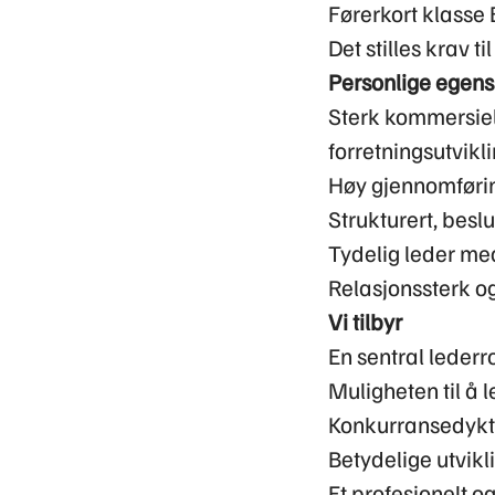
Førerkort klasse 
Det stilles krav t
Personlige egen
Sterk kommersiell
forretningsutvikli
Høy gjennomføring
Strukturert, besl
Tydelig leder me
Relasjonssterk o
Vi tilbyr
En sentral lederr
Muligheten til å 
Konkurransedykti
Betydelige utvikli
Et profesjonelt o