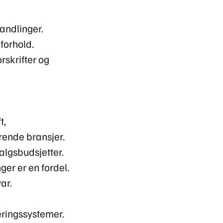
andlinger.
forhold.
rskrifter og
t,
rende bransjer.
algsbudsjetter.
er er en fordel.
ar.
eringssystemer.