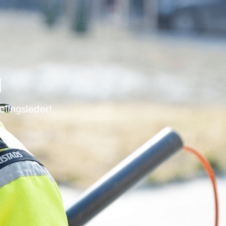
d
delingsleder!