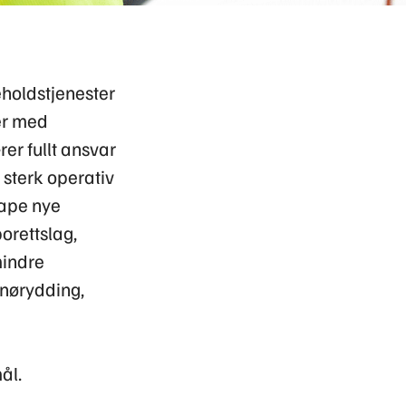
eholdstjenester
er med
er fullt ansvar
 sterk operativ
kape nye
orettslag,
mindre
snørydding,
ål.