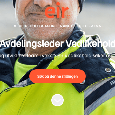
VEDLIKEHOLD & MAINTENANCE
·
OSLO - ALNA
Avdelingsleder Vedlikehol
og utvikle et team i vekst? Eir Vedlikehold søker av
Søk på denne stillingen