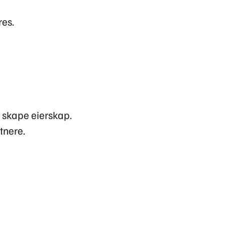
res.
 skape eierskap.
tnere.